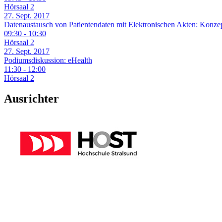
Hörsaal 2
27. Sept. 2017
Datenaustausch von Patientendaten mit Elektronischen Akten: Konze
09:30 - 10:30
Hörsaal 2
27. Sept. 2017
Podiumsdiskussion: eHealth
11:30 - 12:00
Hörsaal 2
Ausrichter