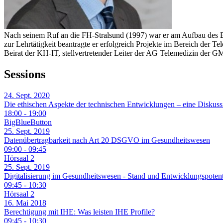
Nach seinem Ruf an die FH-Stralsund (1997) war er am Aufbau des Ba
zur Lehrtätigkeit beantragte er erfolgreich Projekte im Bereich der T
Beirat der KH-IT, stellvertretender Leiter der AG Telemedizin der
Sessions
24. Sept. 2020
Die ethischen Aspekte der technischen Entwicklungen – eine Diskuss
18:00 - 19:00
BigBlueButton
25. Sept. 2019
Datenübertragbarkeit nach Art 20 DSGVO im Gesundheitswesen
09:00 - 09:45
Hörsaal 2
25. Sept. 2019
Digitalisierung im Gesundheitswesen - Stand und Entwicklungspotent
09:45 - 10:30
Hörsaal 2
16. Mai 2018
Berechtigung mit IHE: Was leisten IHE Profile?
09:45 - 10:30