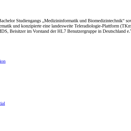
chelor Studiengangs „Medizininformatik und Biomedizintechnik“ sowie
elematik und konzipierte eine landesweite Teleradiologie-Plattform (TK
 GMDS, Beisitzer im Vorstand der HL7 Benutzergruppe in Deutschland
ion
ial